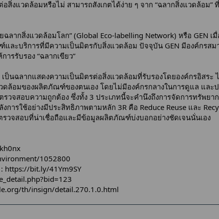
ต่อสิ่งแวดล้อมหรือไม่ สามารถสังเกตได้ง่าย ๆ จาก “ฉลากสิ่งแวดล้อม” ท
ยฉลากสิ่งแวดล้อมโลก” (Global Eco-labelling Network) หรือ GEN เมื่
ัณฑ์และบริการที่มีความเป็นมิตรกับสิ่งแวดล้อม ปัจจุบัน GEN มีองค์กร
ห้การรับรอง “ฉลากเขียว”
ป็นฉลากแสดงความเป็นมิตรต่อสิ่งแวดล้อมที่รับรองโดยองค์กรอิสระ ได้แก
สิ่งแวดล้อมของผลิตภัณฑ์ของตนเอง โดยไม่มีองค์กรกลางในการดูแล และ
รวจสอบความถูกต้อง ซึ่งทั้ง 3 ประเภทนี้จะคำนึงถึงการจัดการทรัพยา
ลังการใช้อย่างมีประสิทธิภาพตามหลัก 3R คือ Reduce Reuse และ Recycle
วจสอบที่น่าเชื่อถือและมีข้อมูลผลิตภัณฑ์บ่งบอกอย่างชัดเจนนั่นเอง
40kh0nx
nvironment/1052800
 :
https://bit.ly/41Ym9SY
cle_detail.php?bid=123
le.org/th/insign/detail.270.1.0.html