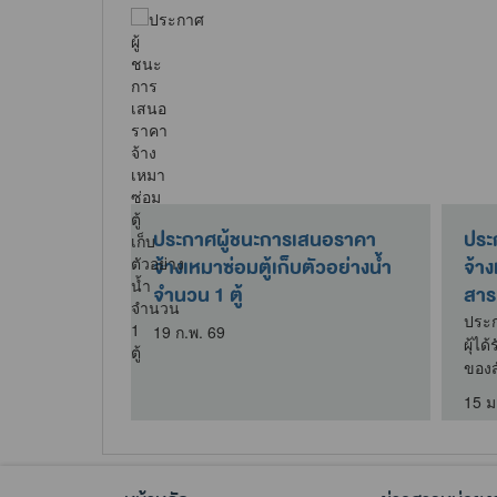
สนอราคา จัด
ประกาศผู้ชนะการเสนอราคา
ประ
วน 6 รายการ
จ้างเหมาซ่อมตู้เก็บตัวอย่างน้ำ
จ้าง
จำนวน 1 ตู้
สาร
าคา จัดซื้อ
ยการ
ประก
19 ก.พ. 69
ผุ้ไ
ของส
15 ม